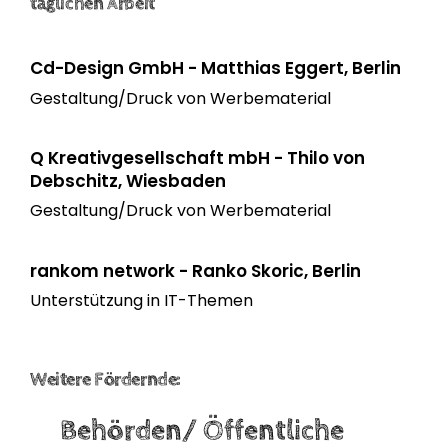
täglichen Arbeit
besondere
den
Herzenswünsche
Initiative
Einsatz
lebensbedrohlich
zeigt, wie
des
erkrankter
Cd-Design GmbH - Matthias Eggert, Berlin
nachhaltig
Vereins
Kinder
Gestaltung/Druck von Werbematerial
erfüllte
für
und
Herzenswünsche
lebensbedrohlic
Jugendlicher
wirken
erkrankte
Q Kreativgesellschaft mbH - Thilo von
zu
können.
Kinder
Debschitz, Wiesbaden
erfüllen.
und
Gestaltung/Druck von Werbematerial
Jugendliche.
rankom network - Ranko Skoric, Berlin
Unterstützung in IT-Themen
Weitere Fördernde:
Behörden/ Öffentliche