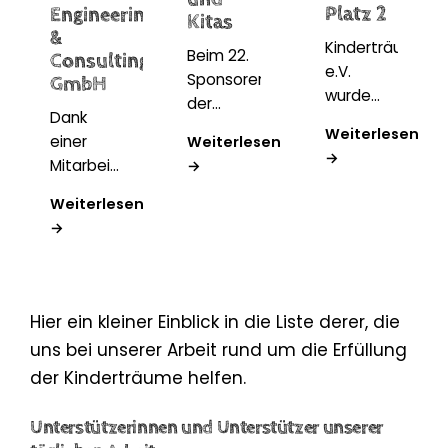
Platz 2
Engineering
Kitas
&
Kinderträume
Beim 22.
Consulting
e.V.
Sponsorenlauf
GmbH
wurde
der
Dank
beim Paul
Kremmener
Weiterlesen
einer
Weiterlesen
Gerhard
Schulen
→
Mitarbeiteraktion
→
Stiftspreis
und Kitas
von DB
2024 in
liefen
Weiterlesen
Engineering
Berlin für
Kinder
→
&
soziales
und
Consulting
Engagement
Jugendliche
erhält
ausgezeichnet
mit
Kinderträume
und
großem
Hier ein kleiner Einblick in die Liste derer, die
e.V. eine
belegte
Einsatz
uns bei unserer Arbeit rund um die Erfüllung
Spende
den 2.
für
der Kinderträume helfen.
in Höhe
Platz. Die
Kinderträume
von 2.500
Ehrung
e.V. Der
Unterstützerinnen und Unterstützer unserer
Euro. Die
würdigt
Erlös hilft,