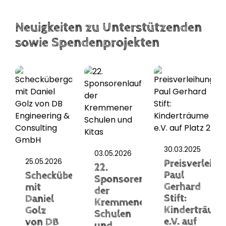
Neuigkeiten zu Unterstützenden
sowie Spendenprojekten
30.03.2025
03.05.2026
25.05.2026
Preisverleihu
22.
Paul
Scheckübergabe
Sponsorenlauf
Gerhard
mit
der
Stift:
Daniel
Kremmener
Kinderträum
Golz
Schulen
e.V. auf
von DB
und