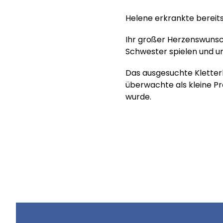
Helene erkrankte bereits
Ihr großer Herzenswunsch
Schwester spielen und 
Das ausgesuchte Kletterh
überwachte als kleine Pr
wurde.
Hilf uns, Kinderträume zu
Online spenden
Mitglied werden