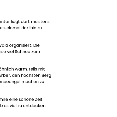
nter liegt dort meistens
s, einmal dorthin zu
ald organisiert. Die
ise viel Schnee zum
hnlich warm, teils mit
 Arber, den höchsten Berg
chneeengel machen zu
ilie eine schöne Zeit.
b es viel zu entdecken