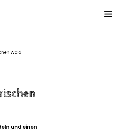
schen Wald
erischen
deln und einen