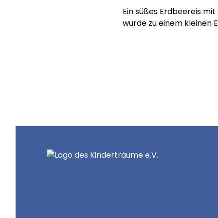
Ein süßes Erdbeereis mit
wurde zu einem kleinen E
Hilf uns, Kinderträume zu
Online spenden
Mitglied werden