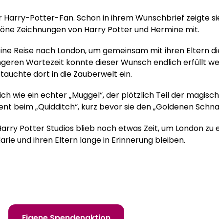
er Harry-Potter-Fan. Schon in ihrem Wunschbrief zeigte si
öne Zeichnungen von Harry Potter und Hermine mit.
ne Reise nach London, um gemeinsam mit ihren Eltern die
geren Wartezeit konnte dieser Wunsch endlich erfüllt wer
tauchte dort in die Zauberwelt ein.
 sich wie ein echter „Muggel“, der plötzlich Teil der magis
t beim „Quidditch“, kurz bevor sie den „Goldenen Schnat
rry Potter Studios blieb noch etwas Zeit, um London zu 
arie und ihren Eltern lange in Erinnerung bleiben.
 erfüllen!
Eigene Spendenaktion