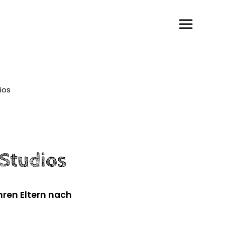
dios
 Studios
hren Eltern nach