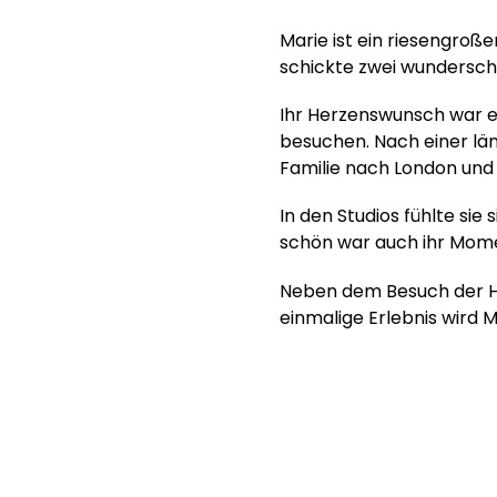
Marie ist ein riesengroß
schickte zwei wundersch
Ihr Herzenswunsch war ei
besuchen. Nach einer län
Familie nach London und 
In den Studios fühlte sie
schön war auch ihr Momen
Neben dem Besuch der Ha
einmalige Erlebnis wird M
Hilf uns, Kinderträume zu
Online spenden
Mitglied werden