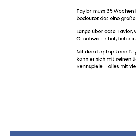
Taylor muss 85 Wochen la
bedeutet das eine große 
Lange überlegte Taylor, 
Geschwister hat, fiel sei
Mit dem Laptop kann Tayl
kann er sich mit seinen L
Rennspiele – alles mit vie
Hilf uns, Kinderträume zu
Online spenden
Mitglied werden