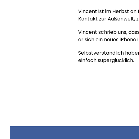
Vincent ist im Herbst an 
Kontakt zur Außenwelt, z
Vincent schrieb uns, dass
er sich ein neues iPhone i
Selbstverständlich haben
einfach superglücklich.
Hilf uns, Kinderträume zu
Online spenden
Mitglied werden